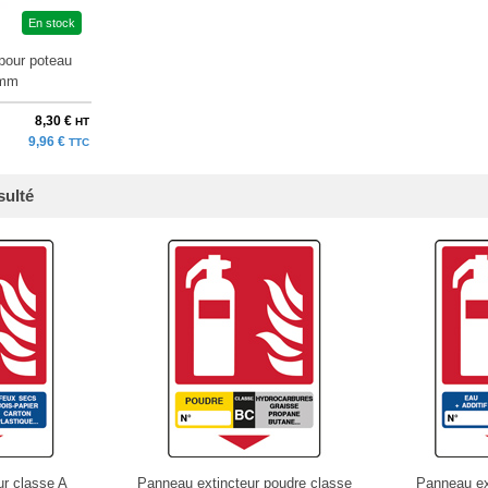
En stock
pour poteau
 mm
8,30 €
HT
9,96 €
TTC
sulté
ur classe A
Panneau extincteur poudre classe
Panneau ex