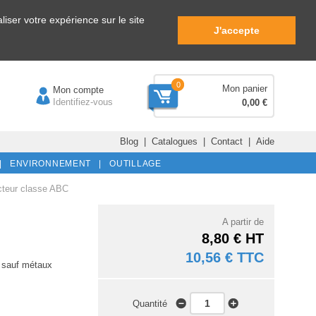
iser votre expérience sur le site
J'accepte
0
Mon panier
Mon compte
Identifiez-vous
0,00 €
Blog
|
Catalogues
|
Contact
|
Aide
|
ENVIRONNEMENT |
OUTILLAGE
cteur classe ABC
A partir de
8,80 € HT
10,56 € TTC
x sauf métaux
Quantité