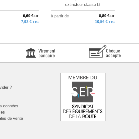
extincteur classe B
e
6,60 €
à partir de
8,80 €
à parti
HT
HT
7,92 €
10,56 €
TTC
TTC
nder ?
es données
ies
ales de vente