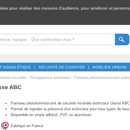
ookies pour réaliser des mesures d'audience, pour améliorer et personnal
T SIGNALÉTIQUE |
SÉCURITÉ DE CHANTIER |
MOBILIER URBAIN 
ramme incendie
›
Pictogramme extincteur
›
Panneau photoluminescent extin
asse ABC
Panneau photoluminescent de sécurité incendie extincteur classe ABC
Permet de signaler la présence d'un extincteur pour tous types de feu
Disponible en vinyle adhésif, PVC ou aluminium
Fabriqué en France