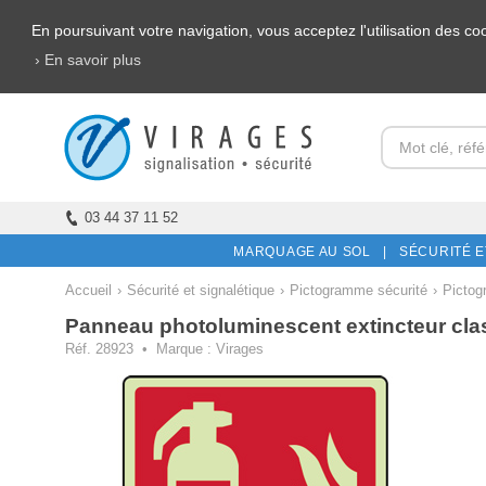
En poursuivant votre navigation, vous acceptez l'utilisation des c
› En savoir plus
03 44 37 11 52
MARQUAGE AU SOL |
SÉCURITÉ E
Accueil
›
Sécurité et signalétique
›
Pictogramme sécurité
›
Pictog
Panneau photoluminescent extincteur cl
Réf. 28923 • Marque : Virages