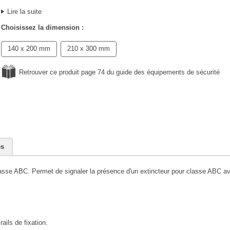
Lire la suite
Choisissez la dimension :
140 x 200 mm
210 x 300 mm
Retrouver ce produit page 74 du guide des équipements de sécurité
es
asse ABC. Permet de signaler la présence d'un extincteur pour classe ABC av
ails de fixation.