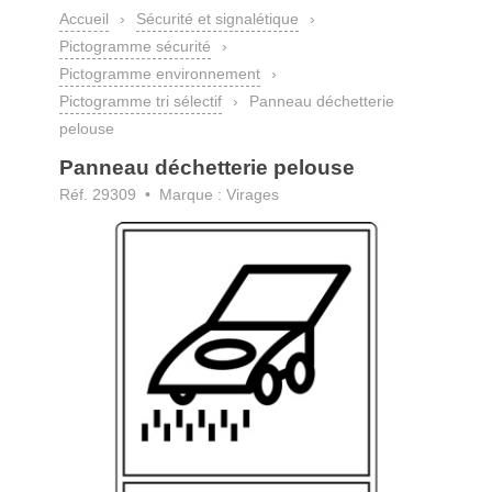
Accueil
›
Sécurité et signalétique
›
Pictogramme sécurité
›
Pictogramme environnement
›
Pictogramme tri sélectif
›
Panneau déchetterie
pelouse
Panneau déchetterie pelouse
Réf. 29309 • Marque : Virages