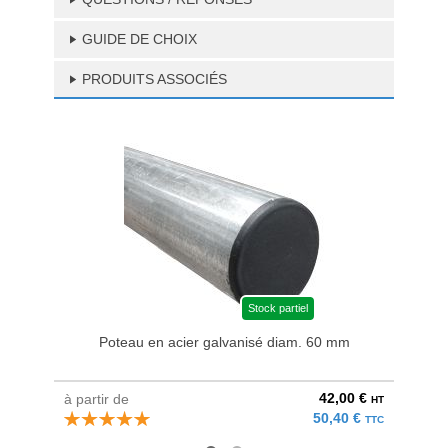
GUIDE DE CHOIX
PRODUITS ASSOCIÉS
Stock partiel
Poteau en acier galvanisé diam. 60 mm
Bri
42,00 €
à partir de
au pri
HT
50,40 €
TTC