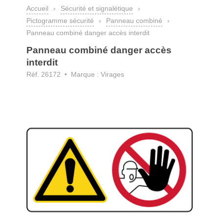
Accueil
›
Sécurité et signalétique
›
Pictogramme sécurité
›
Panneau combiné
›
Panneau combiné danger accès interdit
Panneau combiné danger accès
interdit
Réf. 26172 • Marque : Virages