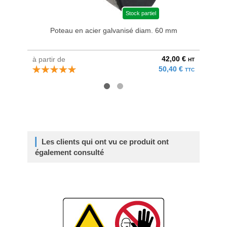
Stock partiel
Poteau en acier galvanisé diam. 60 mm
Bri
42,00 €
à partir de
au pri
HT
50,40 €
TTC
Les clients qui ont vu ce produit ont
également consulté