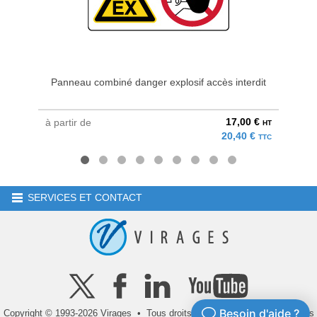
Panneau combiné danger explosif accès interdit
Panneau
17,00 €
à partir de
à parti
HT
20,40 €
TTC
SERVICES ET CONTACT
Copyright © 1993-2026 Virages • Tous droits réservés •
Mentions légales