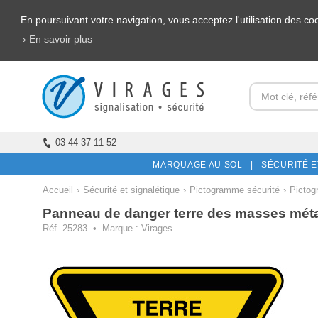
En poursuivant votre navigation, vous acceptez l'utilisation des c
› En savoir plus
03 44 37 11 52
MARQUAGE AU SOL |
SÉCURITÉ E
Accueil
›
Sécurité et signalétique
›
Pictogramme sécurité
›
Pictog
Panneau de danger terre des masses méta
Réf. 25283 • Marque : Virages