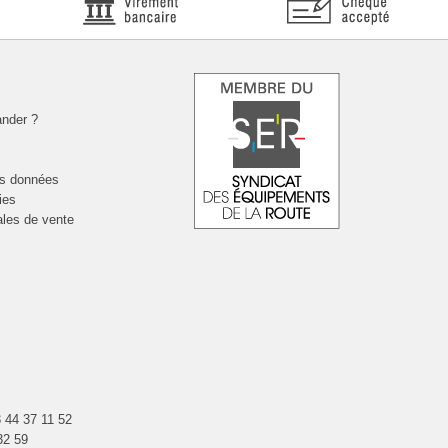
nder ?
es données
ies
ales de vente
 44 37 11 52
32 59