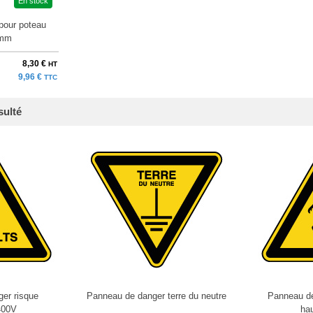
En stock
pour poteau
 mm
8,30 €
HT
9,96 €
TTC
sulté
er risque
Panneau de danger terre du neutre
Panneau de
400V
hau