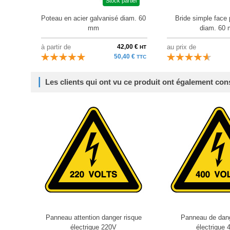
Stock partiel
Poteau en acier galvanisé diam. 60
Bride simple face 
mm
diam. 60
à partir de
42,00 €
au prix de
HT
50,40 €
TTC
Les clients qui ont vu ce produit ont également con
Panneau attention danger risque
Panneau de dang
électrique 220V
électrique 