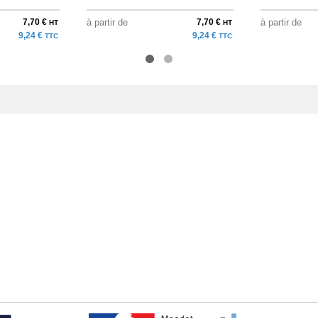
7,70 €
à partir de
7,70 €
à partir de
HT
HT
9,24 €
9,24 €
TTC
TTC