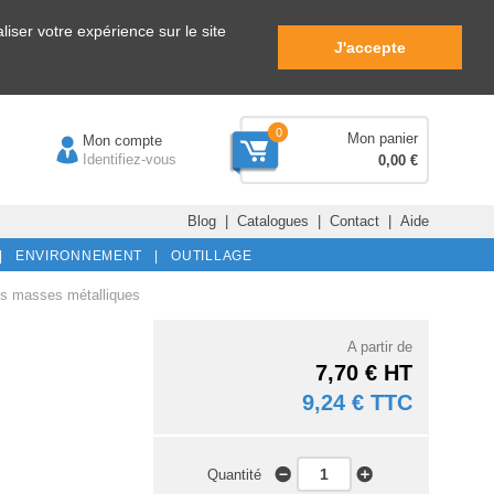
iser votre expérience sur le site
J'accepte
0
Mon panier
Mon compte
Identifiez-vous
0,00 €
Blog
|
Catalogues
|
Contact
|
Aide
|
ENVIRONNEMENT |
OUTILLAGE
es masses métalliques
A partir de
7,70 € HT
9,24 € TTC
Quantité