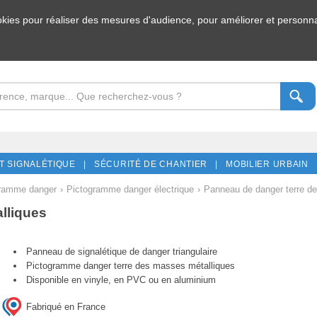
ookies pour réaliser des mesures d'audience, pour améliorer et personnal
T SIGNALÉTIQUE |
SÉCURITÉ DE CHANTIER |
MOBILIER URBAIN 
ramme danger
›
Pictogramme danger électrique
›
Panneau de danger terre d
lliques
Panneau de signalétique de danger triangulaire
Pictogramme danger terre des masses métalliques
Disponible en vinyle, en PVC ou en aluminium
Fabriqué en France