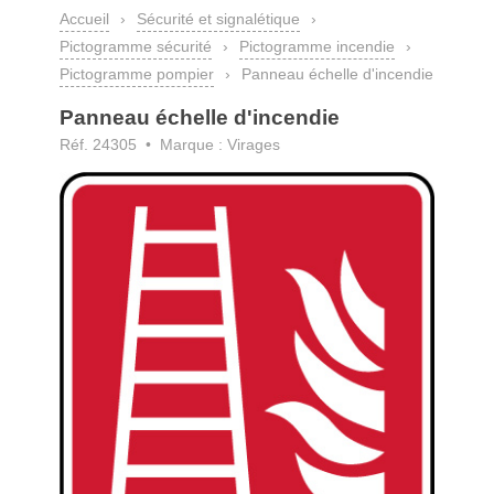
Accueil
›
Sécurité et signalétique
›
Pictogramme sécurité
›
Pictogramme incendie
›
Pictogramme pompier
›
Panneau échelle d'incendie
Panneau échelle d'incendie
Réf. 24305 • Marque : Virages