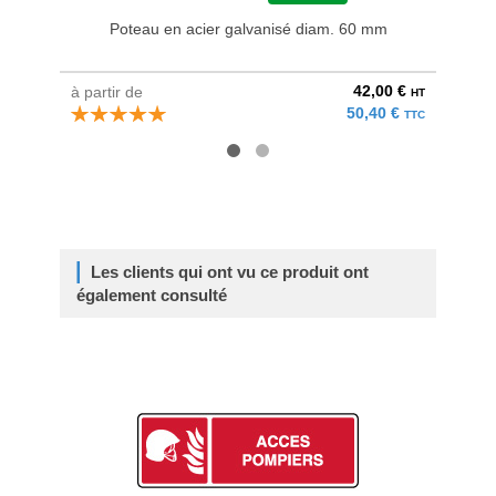
Poteau en acier galvanisé diam. 60 mm
Bri
42,00 €
à partir de
au pri
HT
50,40 €
TTC
Les clients qui ont vu ce produit ont
également consulté