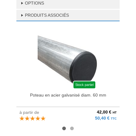
OPTIONS
PRODUITS ASSOCIÉS
Stock partiel
Poteau en acier galvanisé diam. 60 mm
Bri
42,00 €
à partir de
au pri
HT
50,40 €
TTC