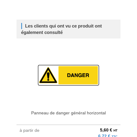
Les clients qui ont vu ce produit ont
également consulté
Panneau de danger général horizontal
Panne
5,60 €
à partir de
à parti
HT
6,72 €
TTC