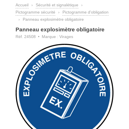
Accueil
›
Sécurité et signalétique
›
Pictogramme sécurité
›
Pictogramme d'obligation
›
Panneau explosimètre obligatoire
Panneau explosimètre obligatoire
Réf. 24508 • Marque : Virages