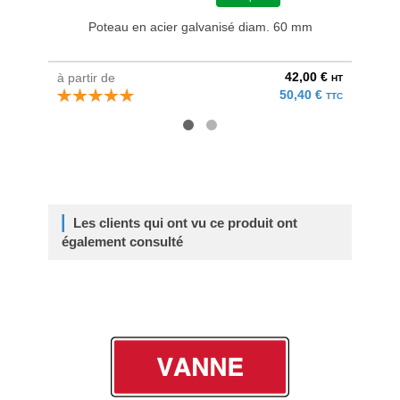
Poteau en acier galvanisé diam. 60 mm
Bri
42,00 €
à partir de
au pri
HT
50,40 €
TTC
Les clients qui ont vu ce produit ont
également consulté