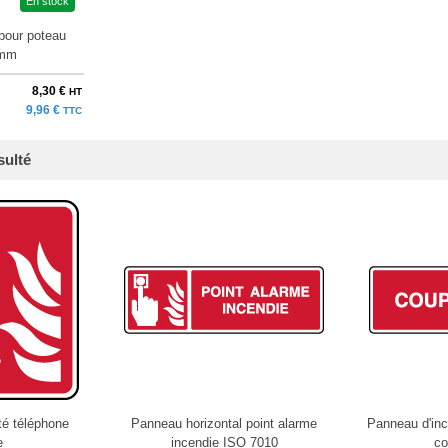
En stock
pour poteau
 mm
8,30 €
HT
9,96 €
TTC
sulté
té téléphone
Panneau horizontal point alarme
Panneau d'inc
e
incendie ISO 7010
co