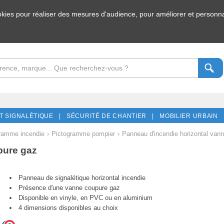
ookies pour réaliser des mesures d'audience, pour améliorer et personnal
T SIGNALÉTIQUE |
SÉCURITÉ DE CHANTIER |
MOBILIER URBAIN 
ramme incendie
›
Pictogramme pompier
›
Panneau d'incendie horizontal van
pure gaz
Panneau de signalétique horizontal incendie
Présence d'une vanne coupure gaz
Disponible en vinyle, en PVC ou en aluminium
4 dimensions disponibles au choix