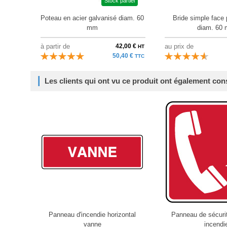
Stock partiel
Poteau en acier galvanisé diam. 60
Bride simple face 
mm
diam. 60
à partir de
42,00 €
au prix de
HT
50,40 €
TTC
Les clients qui ont vu ce produit ont également con
Panneau d'incendie horizontal
Panneau de sécuri
vanne
incendi