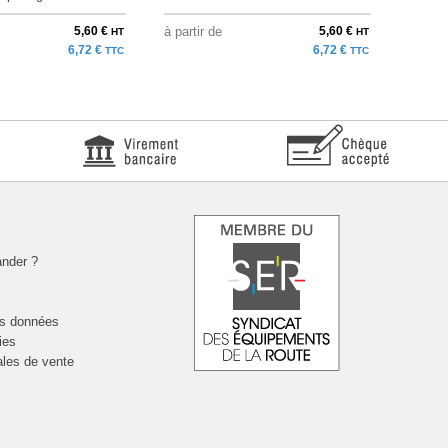
5,60 €
à partir de
5,60 €
à parti
HT
HT
6,72 €
6,72 €
TTC
TTC
nder ?
es données
ies
ales de vente