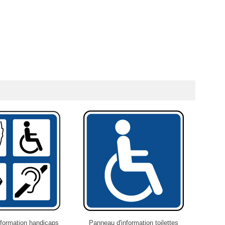
formation handicaps
Panneau d'information toilettes
Panne