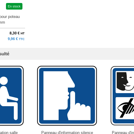
En stock
pour poteau
 mm
8,30 €
HT
9,96 €
TTC
sulté
tion salle
Panneau d'information silence
Panneau d'in