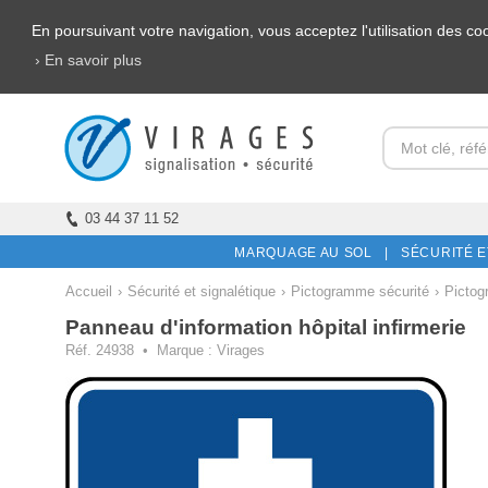
En poursuivant votre navigation, vous acceptez l'utilisation des c
› En savoir plus
03 44 37 11 52
MARQUAGE AU SOL |
SÉCURITÉ E
Accueil
›
Sécurité et signalétique
›
Pictogramme sécurité
›
Pictog
Panneau d'information hôpital infirmerie
Réf. 24938 • Marque : Virages