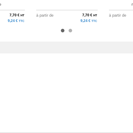
e
7,70 €
à partir de
7,70 €
à partir de
HT
HT
9,24 €
9,24 €
TTC
TTC