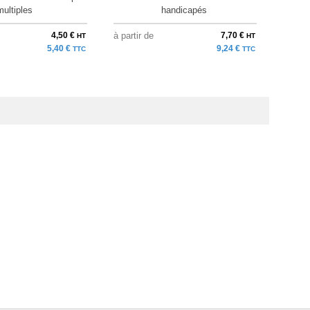
multiples
handicapés
4,50 €
à partir de
7,70 €
à parti
HT
HT
5,40 €
9,24 €
TTC
TTC