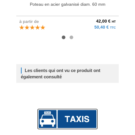
Poteau en acier galvanisé diam. 60 mm
Bri
42,00 €
à partir de
au pri
HT
50,40 €
TTC
Les clients qui ont vu ce produit ont
également consulté