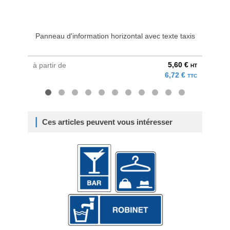
Panneau d'information horizontal avec texte taxis
Pann
5,60 €
à partir de
à parti
HT
6,72 €
TTC
Ces articles peuvent vous intéresser