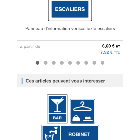
Panneau d'information vertical texte escaliers
Pan
6,60 €
à partir de
à parti
HT
7,92 €
TTC
Ces articles peuvent vous intéresser