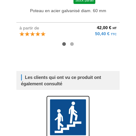
Stock partiel
Poteau en acier galvanisé diam. 60 mm
Bri
42,00 €
à partir de
au pri
HT
50,40 €
TTC
Les clients qui ont vu ce produit ont
également consulté