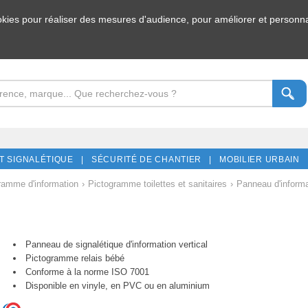
ookies pour réaliser des mesures d'audience, pour améliorer et personnal
T SIGNALÉTIQUE |
SÉCURITÉ DE CHANTIER |
MOBILIER URBAIN 
ramme d'information
›
Pictogramme toilettes et sanitaires
›
Panneau d'informat
Panneau de signalétique d'information vertical
Pictogramme relais bébé
Conforme à la norme ISO 7001
Disponible en vinyle, en PVC ou en aluminium