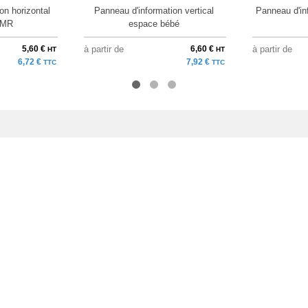
on horizontal
Panneau d'information vertical
Panneau d'in
 PMR
espace bébé
5,60 €
à partir de
6,60 €
à partir de
HT
HT
6,72 €
7,92 €
TTC
TTC