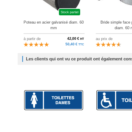
Stock partiel
Poteau en acier galvanisé diam. 60
Bride simple face 
mm
diam. 60
à partir de
42,00 €
au prix de
HT
50,40 €
TTC
Les clients qui ont vu ce produit ont également con