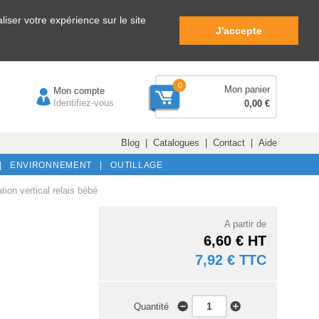
iser votre expérience sur le site
J'accepte
0
Mon panier
Mon compte
Identifiez-vous
0,00 €
Blog
|
Catalogues
|
Contact
|
Aide
|
ENVIRONNEMENT |
OUTILLAGE
ion vertical relais bébé
A partir de
6,60 € HT
7,92 € TTC
Quantité