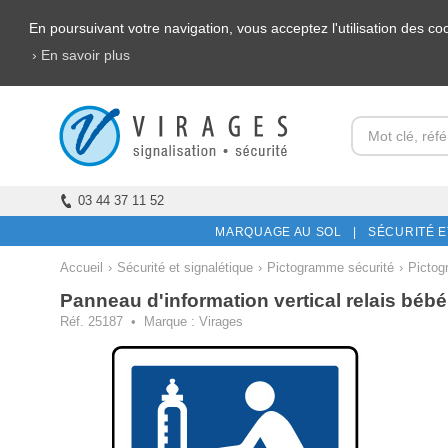
En poursuivant votre navigation, vous acceptez l'utilisation des c
› En savoir plus
03 44 37 11 52
MARQUAGE AU SOL |
SÉCURITÉ E
Accueil
›
Sécurité et signalétique
›
Pictogramme sécurité
›
Pictog
Panneau d'information vertical relais bébé
Réf. 25187 • Marque : Virages