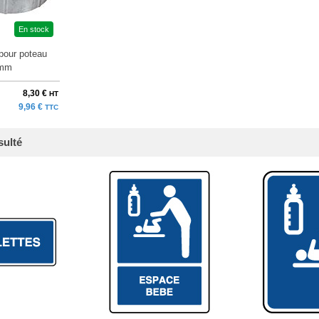
En stock
pour poteau
 mm
8,30 €
HT
9,96 €
TTC
sulté