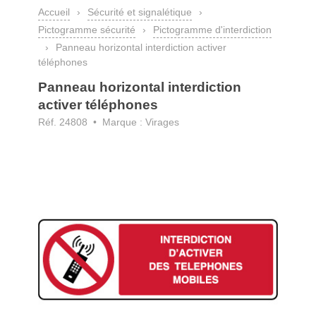
Accueil
›
Sécurité et signalétique
›
Pictogramme sécurité
›
Pictogramme d'interdiction
›
Panneau horizontal interdiction activer
téléphones
Panneau horizontal interdiction
activer téléphones
Réf. 24808 • Marque : Virages