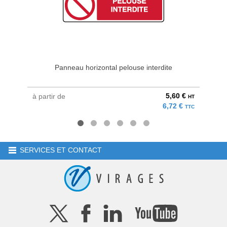
Panneau horizontal pelouse interdite
5,60 €
à partir de
à parti
HT
6,72 €
TTC
SERVICES ET CONTACT