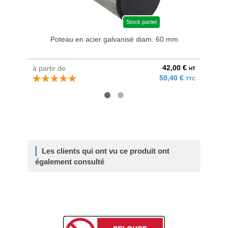
Stock partiel
Poteau en acier galvanisé diam. 60 mm
Bri
42,00 €
à partir de
au pri
HT
50,40 €
TTC
Les clients qui ont vu ce produit ont
également consulté