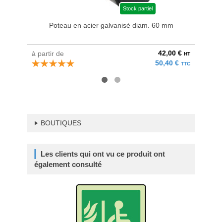
Stock partiel
Poteau en acier galvanisé diam. 60 mm
Bri
42,00 €
à partir de
au pri
HT
50,40 €
TTC
BOUTIQUES
Les clients qui ont vu ce produit ont
également consulté