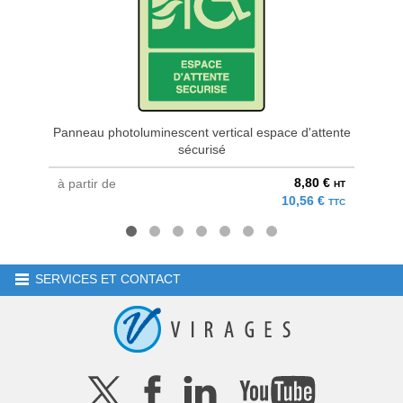
Panneau photoluminescent vertical espace d'attente
Pann
sécurisé
8,80 €
à partir de
à parti
HT
10,56 €
TTC
SERVICES ET CONTACT