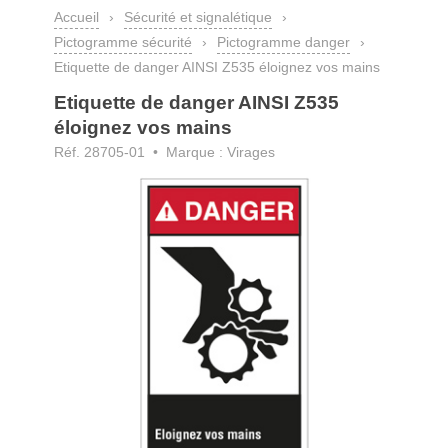
Accueil
›
Sécurité et signalétique
›
Pictogramme sécurité
›
Pictogramme danger
›
Etiquette de danger AINSI Z535 éloignez vos mains
Etiquette de danger AINSI Z535
éloignez vos mains
Réf. 28705-01
• Marque : Virages