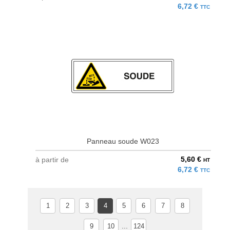
6,72 €
TTC
Panneau soude W023
5,60 €
à partir de
HT
6,72 €
TTC
1
2
3
4
5
6
7
8
...
9
10
124