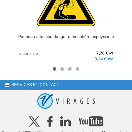
Panneau attention danger atmosphère asphyxiante
7,70 €
à partir de
à parti
HT
9,24 €
TTC
SERVICES ET CONTACT