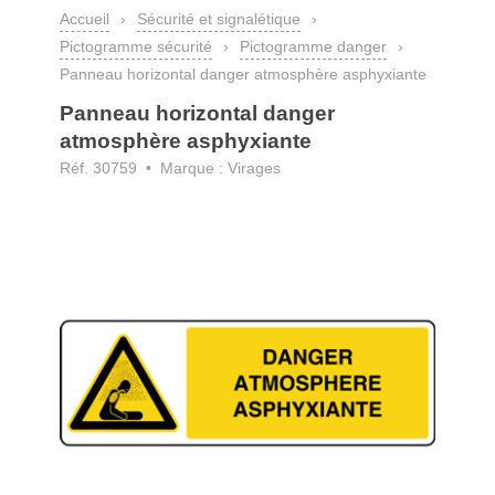
Accueil
›
Sécurité et signalétique
›
Pictogramme sécurité
›
Pictogramme danger
›
Panneau horizontal danger atmosphère asphyxiante
Panneau horizontal danger
atmosphère asphyxiante
Réf. 30759 • Marque : Virages