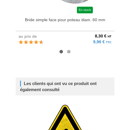
En stock
Bride simple face pour poteau diam. 60 mm
P
8,30 €
au prix de
à parti
HT
9,96 €
TTC
Les clients qui ont vu ce produit ont
également consulté