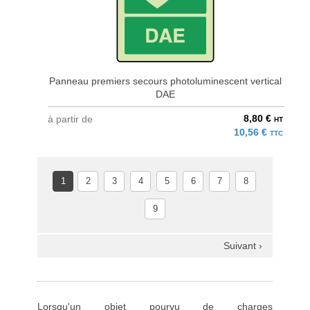
Panneau premiers secours photoluminescent vertical
DAE
8,80 €
à partir de
HT
10,56 €
TTC
1
2
3
4
5
6
7
8
9
Suivant ›
Lorsqu'un objet pourvu de charges