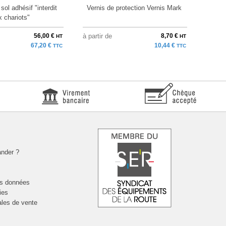
ol adhésif "interdit
Vernis de protection Vernis Mark
Poc
x chariots"
56,00 €
à partir de
8,70 €
à parti
HT
HT
67,20 €
10,44 €
TTC
TTC
nder ?
es données
ies
ales de vente