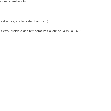
sines et entrepôts.
 d'accès, couloirs de chariots...).
es et/ou froids à des températures allant de -40°C à +40°C.