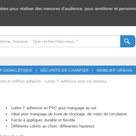
ookies pour réaliser des mesures d'audience, pour améliorer et personnal
T SIGNALÉTIQUE |
SÉCURITÉ DE CHANTIER |
MOBILIER URBAIN 
tres et chiffres adhésifs
›
Lettre Y adhésive pour sol intérieur
Lettre Y adhésive en PVC pour marquage au sol
Idéal pour marquage de zone de stockage, de voies de circulation
Facile à appliquer, durable et flexible
Différents coloris au choix, différentes hauteurs