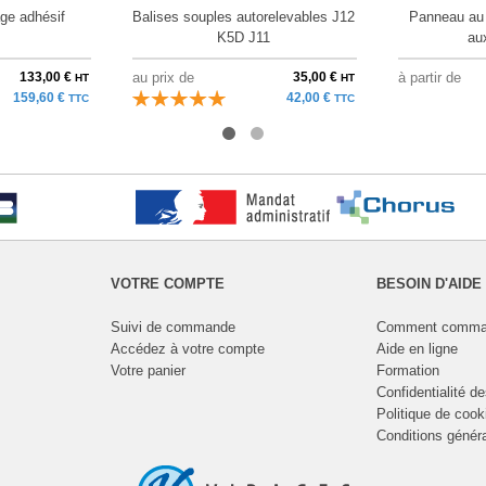
ge adhésif
Balises souples autorelevables J12
Panneau au s
K5D J11
au
133,00 €
au prix de
35,00 €
à partir de
HT
HT
159,60 €
42,00 €
TTC
TTC
VOTRE COMPTE
BESOIN D'AIDE
Suivi de commande
Comment comma
Accédez à votre compte
Aide en ligne
Votre panier
Formation
Confidentialité d
Politique de cook
Conditions génér