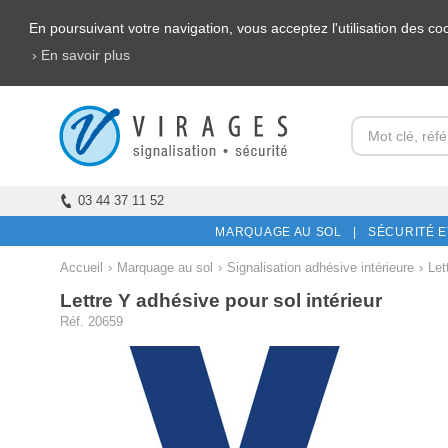
En poursuivant votre navigation, vous acceptez l'utilisation des c
› En savoir plus
03 44 37 11 52
MARQUAGE AU SOL |
SÉCURITÉ E
Accueil
›
Marquage au sol
›
Signalisation adhésive intérieure
›
Let
Lettre Y adhésive pour sol intérieur
Réf. 20659