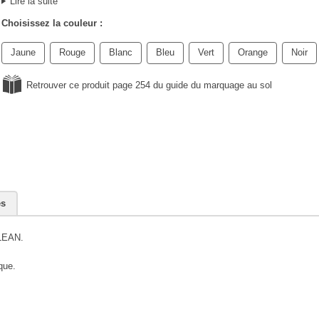
Lire la suite
Choisissez la couleur :
Jaune
Rouge
Blanc
Bleu
Vert
Orange
Noir
Retrouver ce produit page 254 du guide du marquage au sol
es
 LEAN.
que.