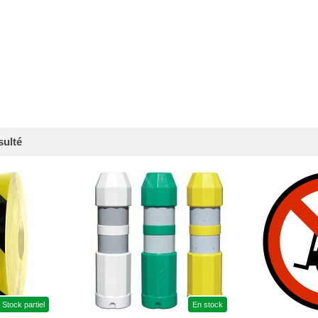
sulté
Stock partiel
En stock