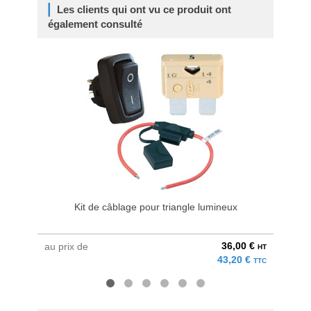
Les clients qui ont vu ce produit ont
également consulté
Kit de câblage pour triangle lumineux
Kit
36,00 €
au prix de
à parti
HT
43,20 €
TTC