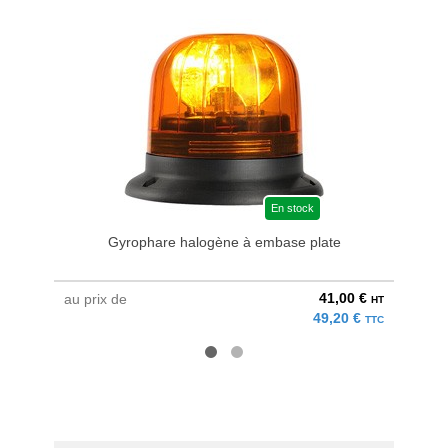
En stock
Gyrophare halogène à embase plate
41,00 €
au prix de
au pri
HT
49,20 €
TTC