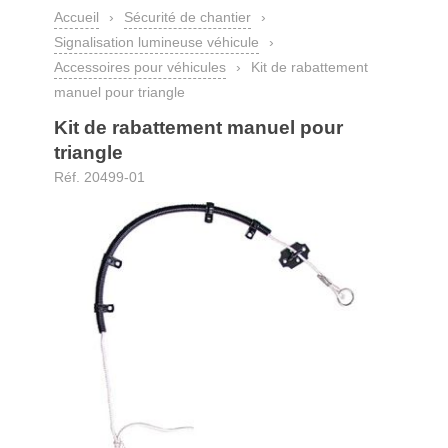
Accueil
›
Sécurité de chantier
›
Signalisation lumineuse véhicule
›
Accessoires pour véhicules
›
Kit de rabattement
manuel pour triangle
Kit de rabattement manuel pour
triangle
Réf. 20499-01