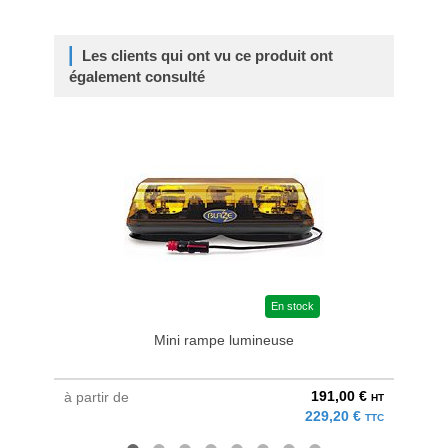
Les clients qui ont vu ce produit ont
également consulté
En stock
Mini rampe lumineuse
191,00 €
à partir de
à parti
HT
229,20 €
TTC