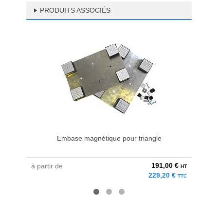
PRODUITS ASSOCIÉS
Embase magnétique pour triangle
Tri
191,00 €
à partir de
à parti
HT
229,20 €
TTC