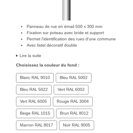
Panneau de rue en émail 500 x 300 mm
Fixation sur poteau avec bride et support
Permet l'identification des rues d'une commune
Avec listel décoratif double
Lire la suite
Choisissez la couleur du fond :
Blanc RAL 9010
Bleu RAL 5002
Bleu RAL 5022
Vert RAL 6002
Vert RAL 6005
Rouge RAL 3004
Beige RAL 1015
Brun RAL 8012
Marron RAL 8017
Noir RAL 9005