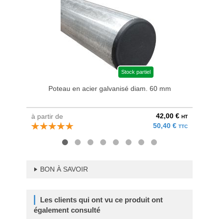
Stock partiel
Poteau en acier galvanisé diam. 60 mm
Bri
42,00 €
à partir de
au pri
HT
50,40 €
TTC
BON À SAVOIR
Les clients qui ont vu ce produit ont
également consulté