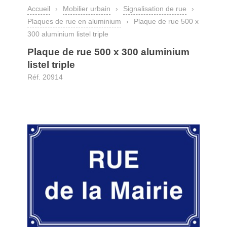
Accueil
›
Mobilier urbain
›
Signalisation de rue
›
Plaques de rue en aluminium
›
Plaque de rue 500 x
300 aluminium listel triple
Plaque de rue 500 x 300 aluminium
listel triple
Réf. 20914