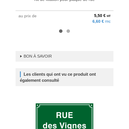
5,50 €
au prix de
à parti
HT
6,60 €
TTC
BON À SAVOIR
Les clients qui ont vu ce produit ont
également consulté