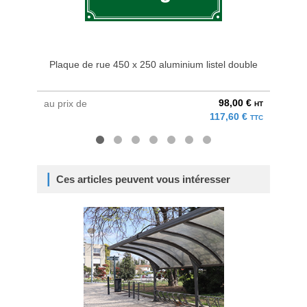
Plaque de rue 450 x 250 aluminium listel double
Plaqu
98,00 €
au prix de
au pri
HT
117,60 €
TTC
Ces articles peuvent vous intéresser