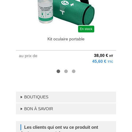
En stock
Kit oculaire portable
38,00 €
au prix de
au pri
HT
45,60 €
TTC
BOUTIQUES
BON À SAVOIR
Les clients qui ont vu ce produit ont