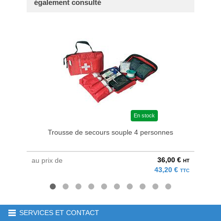
également consulté
En stock
Trousse de secours souple 4 personnes
36,00 €
au prix de
au pri
HT
43,20 €
TTC
SERVICES ET CONTACT