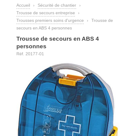
Accueil
›
Sécurité de chantier
›
Trousse de secours entreprise
›
Trousses premiers soins d'urgence
›
Trousse de
secours en ABS 4 personnes
Trousse de secours en ABS 4
personnes
Réf. 20177-01