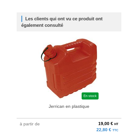
Les clients qui ont vu ce produit ont
également consulté
En stock
Jerrican en plastique
19,00 €
à partir de
au pri
HT
22,80 €
TTC