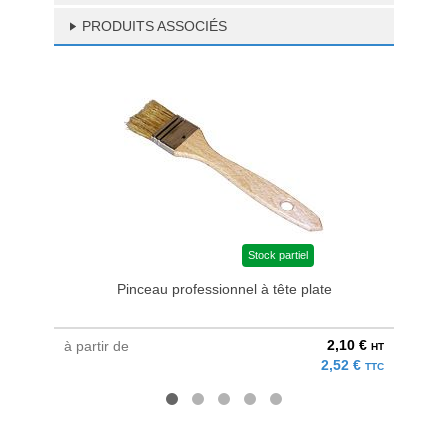
PRODUITS ASSOCIÉS
Stock partiel
Pinceau professionnel à tête plate
2,10 €
à partir de
à parti
HT
2,52 €
TTC