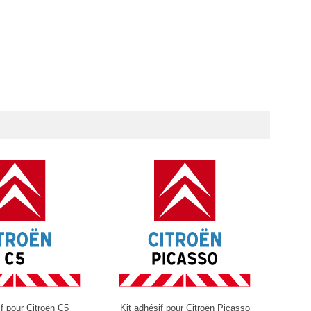
if pour Citroën C5
Kit adhésif pour Citroën Picasso
Kit