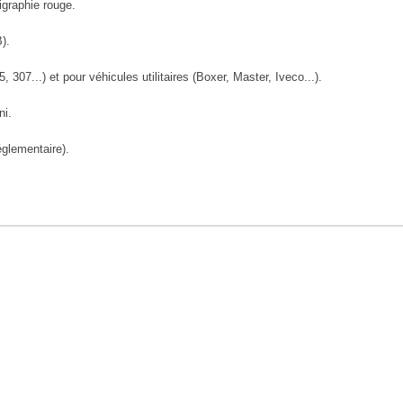
igraphie rouge.
).
07...) et pour véhicules utilitaires (Boxer, Master, Iveco...).
ni.
églementaire).