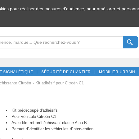
ookies pour réaliser des mesures d'audience, pour améliorer et personnal
T SIGNALÉTIQUE |
SÉCURITÉ DE CHANTIER |
MOBILIER URBAIN 
chissante Citroën
›
Kit adhésif pour Citroën C1
Kit prédécoupé d'adhésifs
Pour véhicule Citroën C1
Avec film rétroréfléchissant classe A ou B
Permet d'identifier les véhicules d'intervention