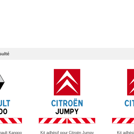
sulté
enault Kangoo
Kit adhésif pour Citroën Jumpy
Kit adhés