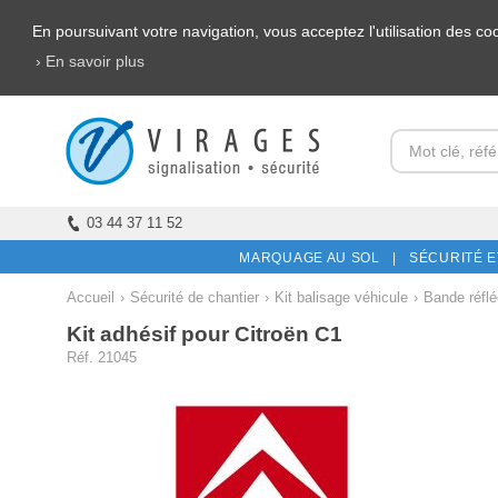
En poursuivant votre navigation, vous acceptez l'utilisation des c
› En savoir plus
03 44 37 11 52
MARQUAGE AU SOL |
SÉCURITÉ E
Accueil
›
Sécurité de chantier
›
Kit balisage véhicule
›
Bande réflé
Kit adhésif pour Citroën C1
Réf. 21045