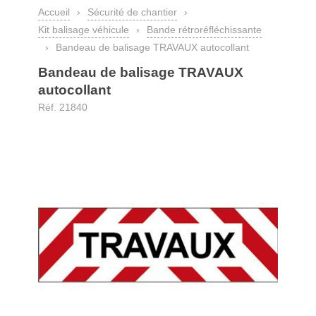
Accueil
›
Sécurité de chantier
›
Kit balisage véhicule
›
Bande rétroréfléchissante
›
Bandeau de balisage TRAVAUX autocollant
Bandeau de balisage TRAVAUX
autocollant
Réf. 21840