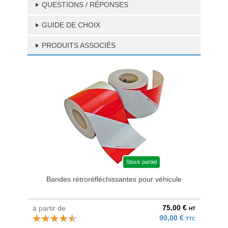
QUESTIONS / RÉPONSES
GUIDE DE CHOIX
PRODUITS ASSOCIÉS
Stock partiel
Bandes rétroréfléchissantes pour véhicule
75,00 €
à partir de
à parti
HT
90,00 €
TTC