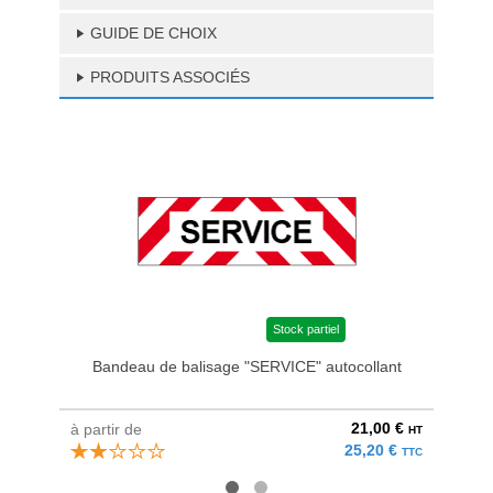
GUIDE DE CHOIX
PRODUITS ASSOCIÉS
Stock partiel
Bandeau de balisage "SERVICE" autocollant
21,00 €
à partir de
à parti
HT
25,20 €
TTC