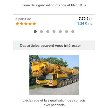
Cône de signalisation orange et blanc K5a
7,70 €
à partir de
au pri
HT
9,24 €
TTC
Ces articles peuvent vous intéresser
L'éclairage et la signalisation des convois
Le balis
exceptionnels