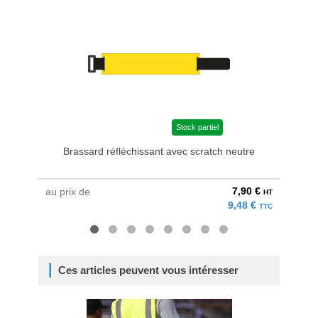
Stock partiel
Brassard réfléchissant avec scratch neutre
Brassar
7,90 €
au prix de
au pri
HT
9,48 €
TTC
Ces articles peuvent vous intéresser