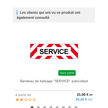
Les clients qui ont vu ce produit ont
également consulté
Stock partiel
Bandeau de balisage "SERVICE" autocollant
K
21,00 €
à partir de
à parti
HT
25,20 €
TTC