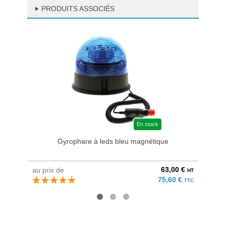
PRODUITS ASSOCIÉS
En stock
Gyrophare à leds bleu magnétique
63,00 €
au prix de
au pri
HT
75,60 €
TTC