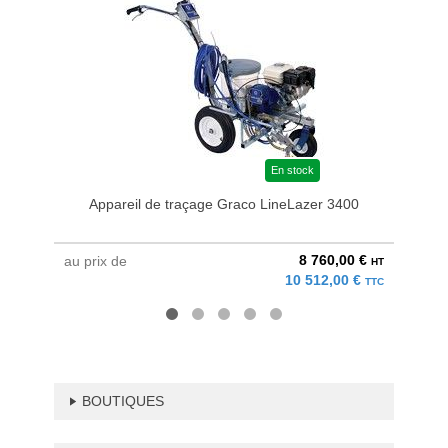
En stock
Appareil de traçage Graco LineLazer 3400
Appar
8 760,00 €
au prix de
à parti
HT
10 512,00 €
TTC
BOUTIQUES