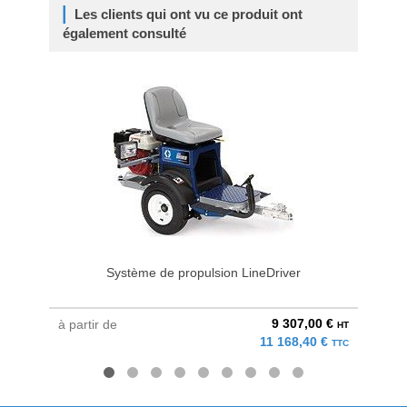
Les clients qui ont vu ce produit ont
également consulté
Système de propulsion LineDriver
9 307,00 €
à partir de
à parti
HT
11 168,40 €
TTC