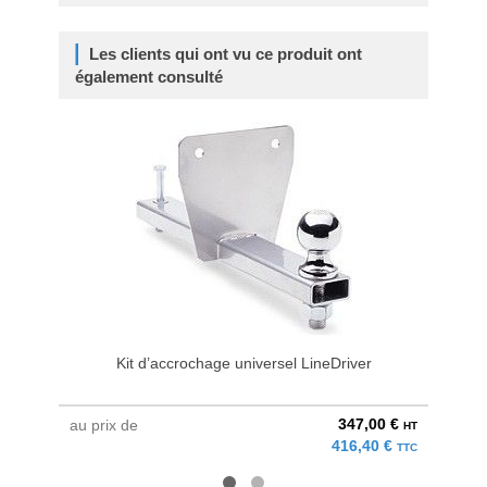
Les clients qui ont vu ce produit ont
également consulté
Kit d’accrochage universel LineDriver
Kit
347,00 €
au prix de
au pri
HT
416,40 €
TTC