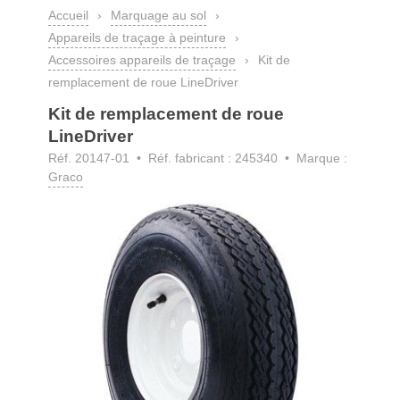
Accueil
›
Marquage au sol
›
Appareils de traçage à peinture
›
Accessoires appareils de traçage
›
Kit de
remplacement de roue LineDriver
Kit de remplacement de roue
LineDriver
Réf. 20147-01
• Réf. fabricant : 245340 • Marque :
Graco