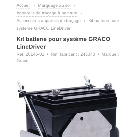
Accueil
›
Marquage au sol
›
Appareils de traçage à peinture
›
Accessoires appareils de traçage
›
Kit batterie pour
système GRACO LineDriver
Kit batterie pour système GRACO
LineDriver
Réf. 20146-01
• Réf. fabricant : 245343 • Marque :
Graco