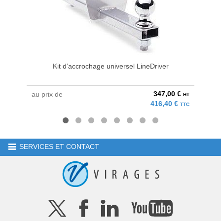
Kit d’accrochage universel LineDriver
Systè
347,00 €
au prix de
au pri
HT
416,40 €
TTC
SERVICES ET CONTACT