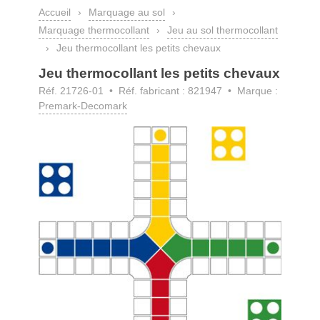
Accueil
›
Marquage au sol
›
Marquage thermocollant
›
Jeu au sol thermocollant
›
Jeu thermocollant les petits chevaux
Jeu thermocollant les petits chevaux
Réf. 21726-01
• Réf. fabricant : 821947 • Marque :
Premark-Decomark