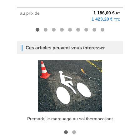
1 186,00 €
au prix de
à parti
HT
1 423,20 €
TTC
Ces articles peuvent vous intéresser
Premark, le marquage au sol thermocollant
Appren