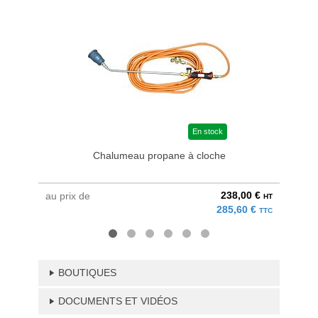
En stock
Chalumeau propane à cloche
238,00 €
au prix de
au pri
HT
285,60 €
TTC
BOUTIQUES
DOCUMENTS ET VIDÉOS