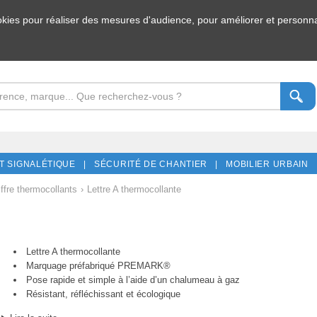
ookies pour réaliser des mesures d'audience, pour améliorer et personnal
T SIGNALÉTIQUE |
SÉCURITÉ DE CHANTIER |
MOBILIER URBAIN 
iffre thermocollants
›
Lettre A thermocollante
Lettre A thermocollante
Marquage préfabriqué PREMARK®
Pose rapide et simple à l’aide d’un chalumeau à gaz
Résistant, réfléchissant et écologique