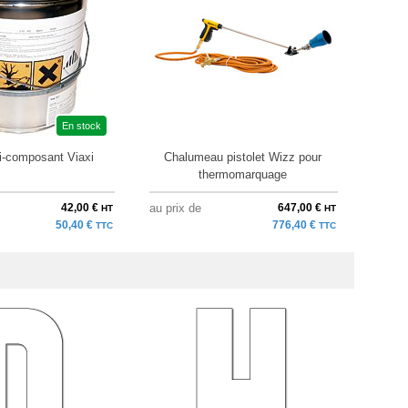
En stock
i-composant Viaxi
Chalumeau pistolet Wizz pour
thermomarquage
42,00 €
au prix de
647,00 €
HT
HT
50,40 €
776,40 €
TTC
TTC