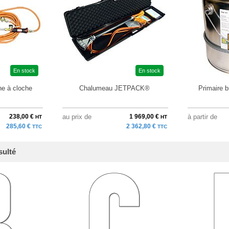
En stock
En stock
e à cloche
Chalumeau JETPACK®
Primaire b
238,00 €
au prix de
1 969,00 €
à partir de
HT
HT
285,60 €
2 362,80 €
TTC
TTC
sulté