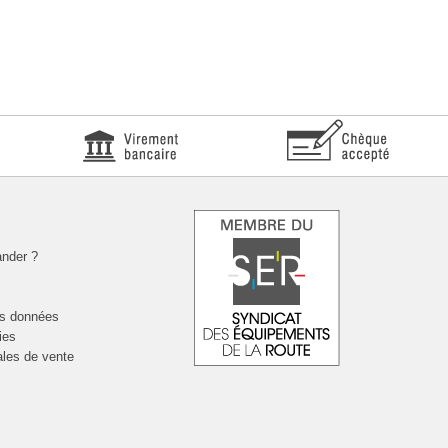
nder ?
es données
ies
ales de vente