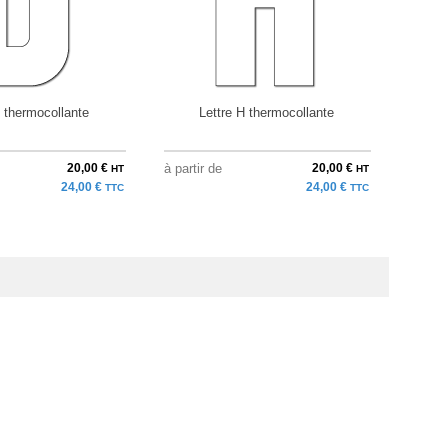
D thermocollante
Lettre H thermocollante
20,00 €
à partir de
20,00 €
à parti
HT
HT
24,00 €
24,00 €
TTC
TTC