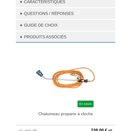
CARACTÉRISTIQUES
QUESTIONS / RÉPONSES
GUIDE DE CHOIX
PRODUITS ASSOCIÉS
En stock
Chalumeau propane à cloche
238,00 €
au prix de
au pri
HT