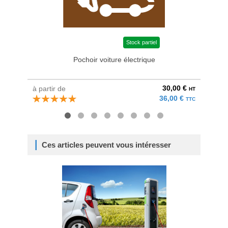
Stock partiel
Pochoir voiture électrique
Peint
30,00 €
à partir de
à parti
HT
36,00 €
TTC
Ces articles peuvent vous intéresser