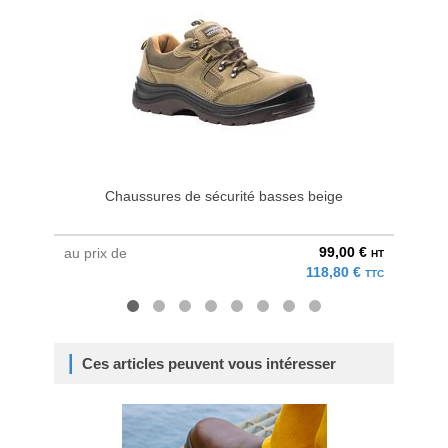
Chaussures de sécurité basses beige
P
99,00 €
au prix de
au pri
HT
118,80 €
TTC
Ces articles peuvent vous intéresser