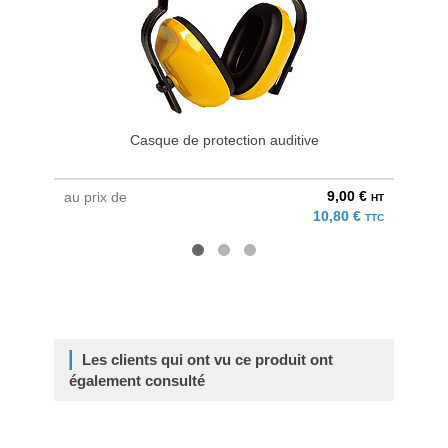
Casque de protection auditive
9,00 €
au prix de
au pri
HT
10,80 €
TTC
Les clients qui ont vu ce produit ont
également consulté