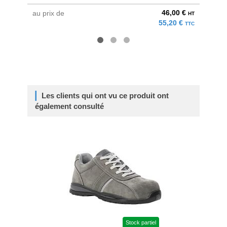
46,00 €
au prix de
au pri
HT
55,20 €
TTC
Les clients qui ont vu ce produit ont
également consulté
Stock partiel