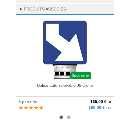
PRODUITS ASSOCIÉS
Stock partiel
Balise auto-relevable J5 droite
Kit acc
165,00 €
à partir de
au pri
HT
198,00 €
TTC