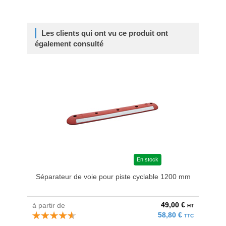
Les clients qui ont vu ce produit ont
également consulté
En stock
Séparateur de voie pour piste cyclable 1200 mm
49,00 €
à partir de
au pri
HT
58,80 €
TTC