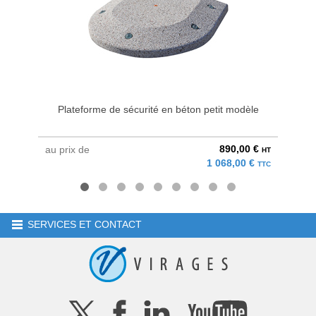
Plateforme de sécurité en béton petit modèle
Plat
890,00 €
au prix de
au pri
HT
1 068,00 €
TTC
SERVICES ET CONTACT