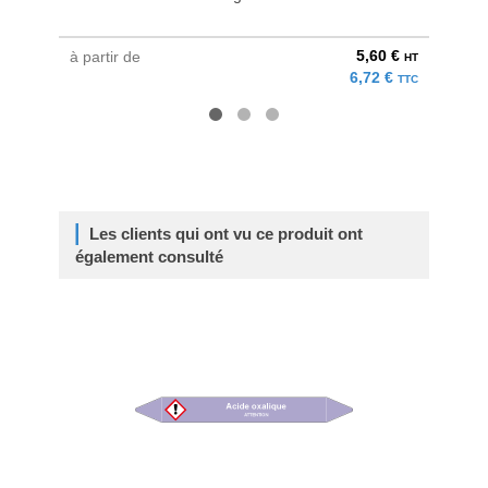
5,60 €
à partir de
à parti
HT
6,72 €
TTC
Les clients qui ont vu ce produit ont
également consulté