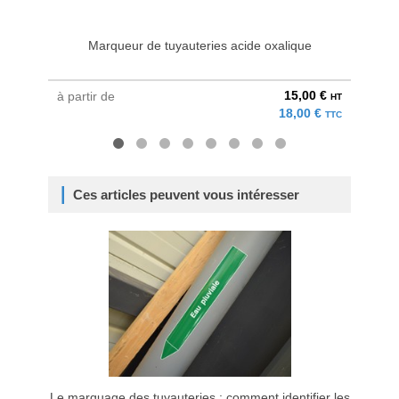
Marqueur de tuyauteries acide oxalique
Mar
15,00 €
à partir de
à parti
HT
18,00 €
TTC
Ces articles peuvent vous intéresser
Le marquage des tuyauteries : comment identifier les