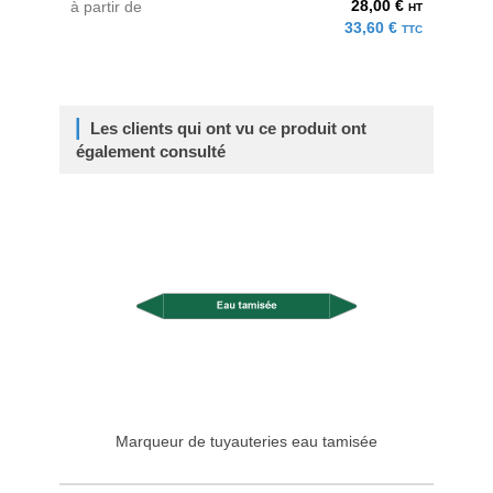
28,00 €
à partir de
HT
33,60 €
TTC
Les clients qui ont vu ce produit ont
également consulté
Marqueur de tuyauteries eau tamisée
Mar