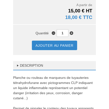
A partir de
15,00 € HT
18,00 € TTC
Quantité
AJOUTER AU PANIER
DESCRIPTION
Planche ou rouleau de marqueurs de tuyauteries
tétrahydrofurane avec pictogrammes CLP indiquant
un liquide inflammable représentant un potentiel
danger (irritation des yeux, corrosion, danger
cutané...)
Permet de signaler le contenu des tuyaux apparents