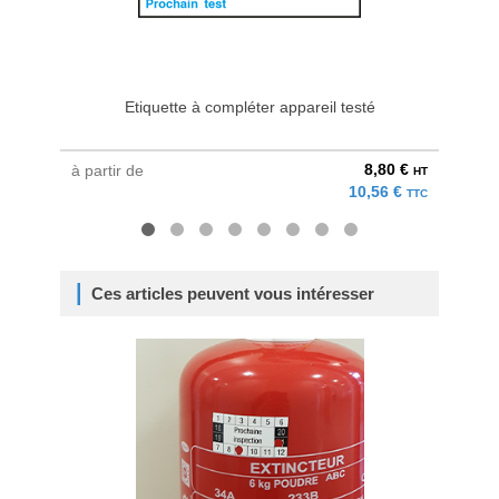
Etiquette à compléter appareil testé
Et
8,80 €
à partir de
à parti
HT
10,56 €
TTC
Ces articles peuvent vous intéresser