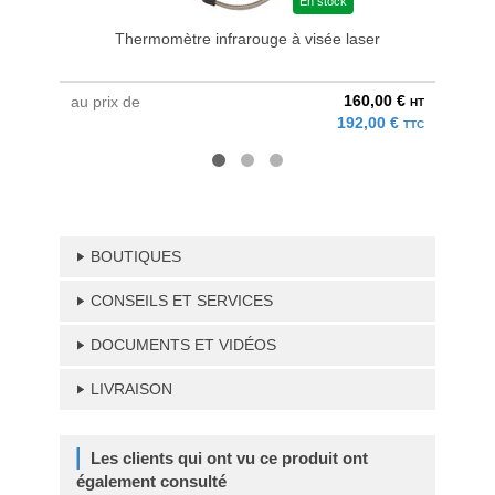
En stock
Thermomètre infrarouge à visée laser
Résin
160,00 €
au prix de
à parti
HT
192,00 €
TTC
BOUTIQUES
CONSEILS ET SERVICES
DOCUMENTS ET VIDÉOS
LIVRAISON
Les clients qui ont vu ce produit ont
également consulté