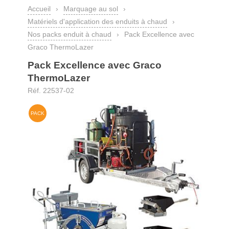
Accueil
›
Marquage au sol
›
Matériels d'application des enduits à chaud
›
Nos packs enduit à chaud
›
Pack Excellence avec
Graco ThermoLazer
Pack Excellence avec Graco
ThermoLazer
Réf. 22537-02
PACK