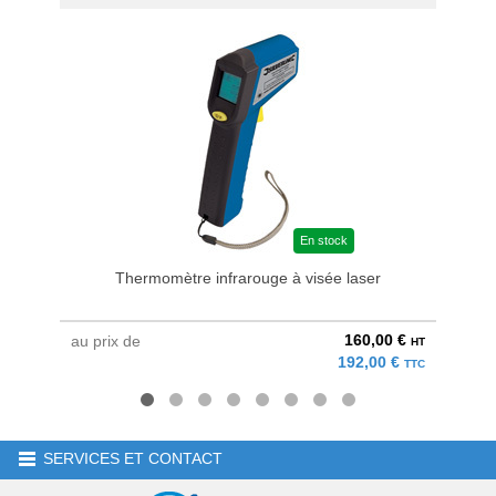
En stock
Thermomètre infrarouge à visée laser
160,00 €
au prix de
au pri
HT
192,00 €
TTC
SERVICES ET CONTACT