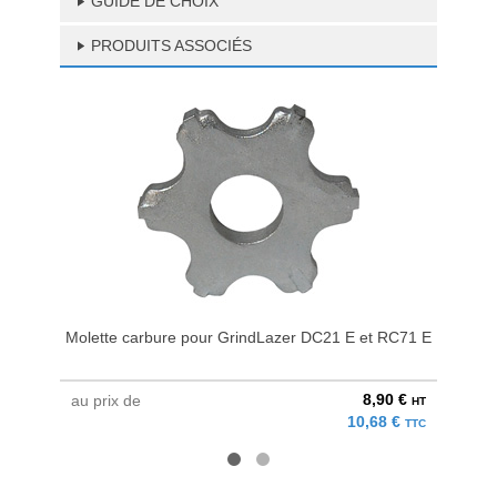
GUIDE DE CHOIX
PRODUITS ASSOCIÉS
Molette carbure pour GrindLazer DC21 E et RC71 E
8,90 €
au prix de
à parti
HT
10,68 €
TTC