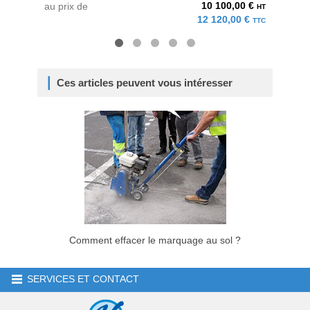
10 100,00 €
au prix de
au pri
HT
12 120,00 €
TTC
Ces articles peuvent vous intéresser
Comment effacer le marquage au sol ?
SERVICES ET CONTACT