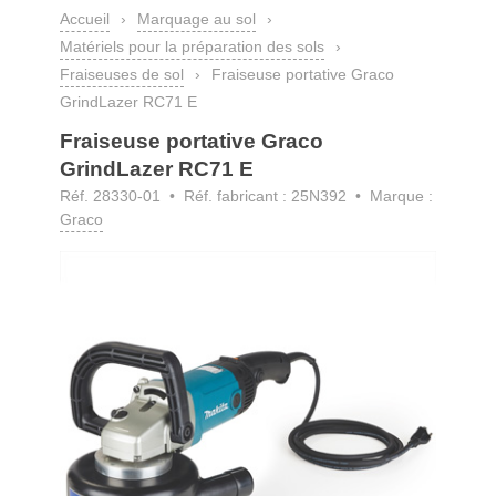
Accueil
›
Marquage au sol
›
Matériels pour la préparation des sols
›
Fraiseuses de sol
›
Fraiseuse portative Graco
GrindLazer RC71 E
Fraiseuse portative Graco
GrindLazer RC71 E
Réf. 28330-01
• Réf. fabricant : 25N392 • Marque :
Graco