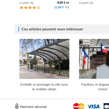
à partir de
9,90 €
à partir de
HT
11,88 €
TTC
Ces articles peuvent vous intéresser
Embellir et aménager la ville avec
Pavillons et drape
le mobilier urbain
choisir 