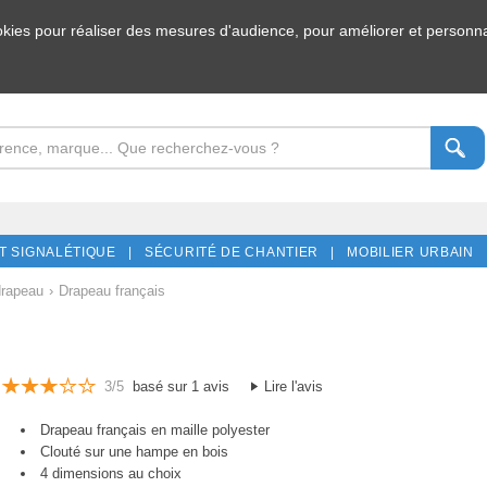
ookies pour réaliser des mesures d'audience, pour améliorer et personnal
T SIGNALÉTIQUE |
SÉCURITÉ DE CHANTIER |
MOBILIER URBAIN 
drapeau
›
Drapeau français
3/5
basé sur 1 avis
Lire l'avis
Drapeau français en maille polyester
Clouté sur une hampe en bois
4 dimensions au choix