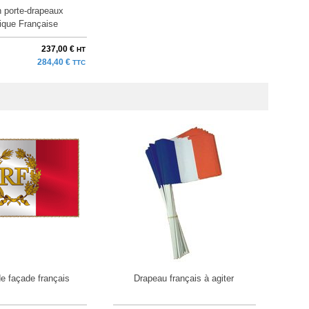
 porte-drapeaux
ique Française
237,00 €
HT
284,40 €
TTC
e façade français
Drapeau français à agiter
Pa