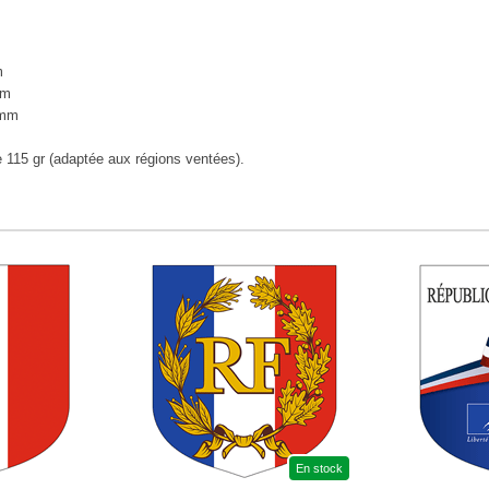
m
m
mm
 mm
ée 115 gr (adaptée aux régions ventées).
En stock