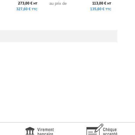
273,00 €
au prix de
113,00 €
à parti
HT
HT
327,60 €
135,60 €
TTC
TTC