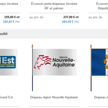
aux tricolore
Écusson porte-drapeaux tricolore
Écusson
RF et palmes
Républ
155,00 €
au prix de
237,00 €
au prix de
HT
HT
186,00 €
284,40 €
TTC
TTC
sulté
Grand Est
Drapeau région Nouvelle Aquitaine
Drapeau d