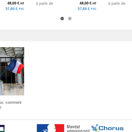
48,00 €
à partir de
48,00 €
à partir de
HT
HT
57,60 €
57,60 €
TTC
TTC
aux, comment
?