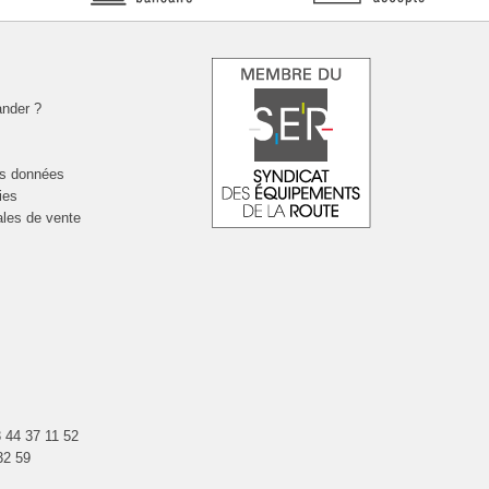
nder ?
es données
ies
ales de vente
 44 37 11 52
32 59