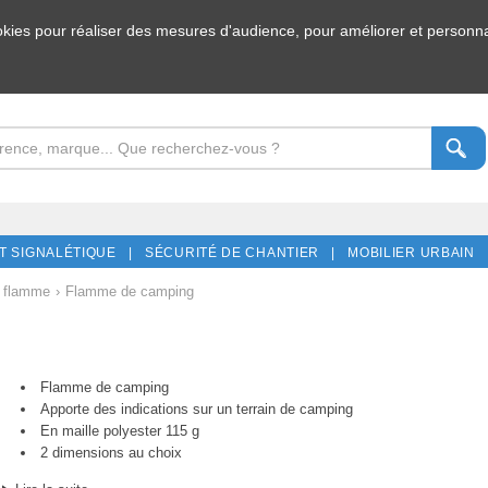
ookies pour réaliser des mesures d'audience, pour améliorer et personnal
T SIGNALÉTIQUE |
SÉCURITÉ DE CHANTIER |
MOBILIER URBAIN 
t flamme
›
Flamme de camping
Flamme de camping
Apporte des indications sur un terrain de camping
En maille polyester 115 g
2 dimensions au choix