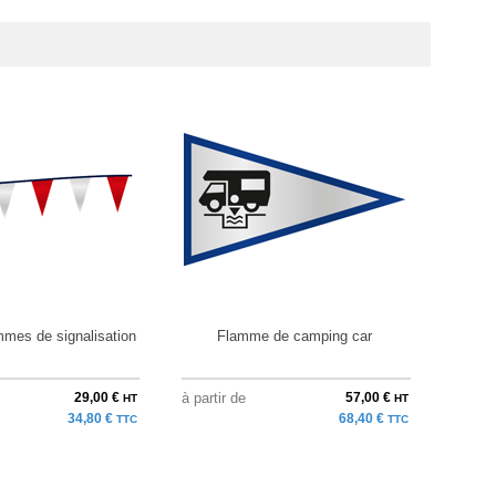
mmes de signalisation
Flamme de camping car
29,00 €
à partir de
57,00 €
à parti
HT
HT
34,80 €
68,40 €
TTC
TTC