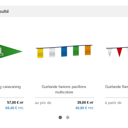
sulté
 caravaning
Guirlande fanions pavillons
Guirlande fla
multicolore
57,00 €
au prix de
39,00 €
à partir de
HT
HT
68,40 €
46,80 €
TTC
TTC