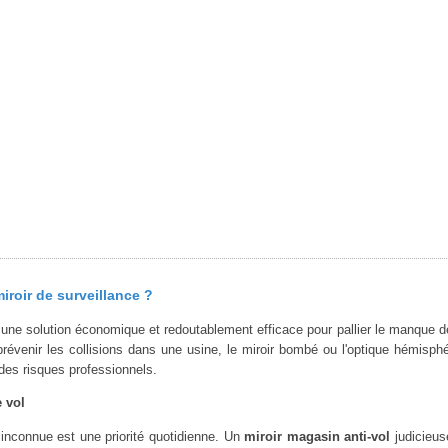
roir de surveillance ?
une solution économique et redoutablement efficace pour pallier le manque de 
prévenir les collisions dans une usine, le miroir bombé ou l'optique hémis
des risques professionnels.
e vol
 inconnue est une priorité quotidienne. Un
miroir magasin anti-vol
judicieus