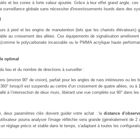
lés et les zones à forte valeur ajoutée. Grâce à leur effet grand angle, ces
t la surveillance globale sans nécessiter d'investissements lourds dans des 
l
ateurs à pied et les engins de manutention (tels que les chariots élévateurs)
able au croisement des allées. Ces équipements de signalisation améliorent la 
comme le polycarbonate incassable ou le PMMA acrylique haute performance)
le optimal
u lieu et du nombre de directions à surveiller :
ons (environ 90° de vision), parfait pour les angles de rues intérieures ou les
 360° lorsqu'il est suspendu au centre d’un croisement de quatre allées, ou à 1
llé à l’intersection de deux murs, libérant une vue complète sur 90° dans les
ue, deux paramètres clés doivent guider votre achat : la
distance d'observ
'utilisateur pourra analyser l'image réfléchie sera grande (généralement de 2 à
e un réglage précis et stable dans le temps, s'adaptant à toutes les configurat