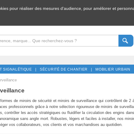
ookies pour réaliser des mesures d'audience, pour améliorer et personnal
T SIGNALÉTIQUE |
SÉCURITÉ DE CHANTIER |
MOBILIER URBAIN 
rveillance
rveillance
es formes de
miroirs de sécurité
et miroirs de surveillance qui contrôlent de 2 
ces professionnels grâce à notre sélection rigoureuse de miroirs de surveill
contrôler les accès stratégiques ou fluidifier la circulation des engins dans
anoramique sans angle mort. Robustes, légers et faciles à installer, nos miroi
téger vos collaborateurs, vos clients et vos marchandises au quotidien.