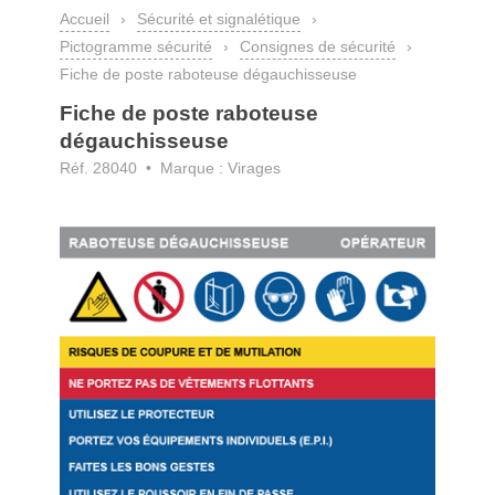
Accueil
›
Sécurité et signalétique
›
Pictogramme sécurité
›
Consignes de sécurité
›
Fiche de poste raboteuse dégauchisseuse
Fiche de poste raboteuse
dégauchisseuse
Réf. 28040 • Marque : Virages