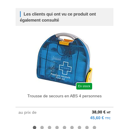
Les clients qui ont vu ce produit ont
également consulté
En stock
Trousse de secours en ABS 4 personnes
38,00 €
au prix de
à parti
HT
45,60 €
TTC