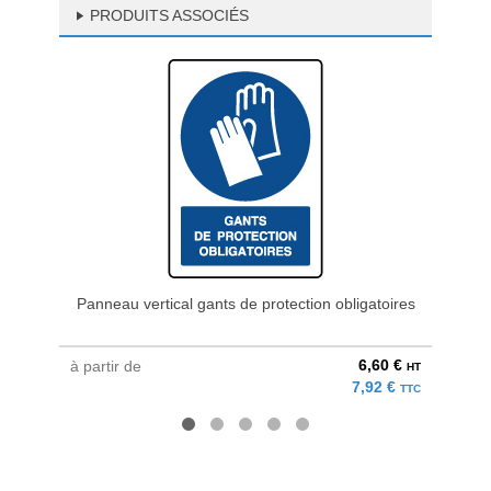
PRODUITS ASSOCIÉS
Panneau vertical gants de protection obligatoires
Pan
6,60 €
à partir de
à parti
HT
7,92 €
TTC